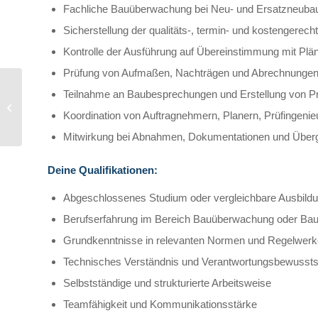
Fachliche Bauüberwachung bei Neu- und Ersatzneub
Sicherstellung der qualitäts-, termin- und kostengerec
Kontrolle der Ausführung auf Übereinstimmung mit Pl
Prüfung von Aufmaßen, Nachträgen und Abrechnunge
Bautechnisches
Teilnahme an Baubesprechungen und Erstellung von Pr
Personal (m/w/d) –
Koordination von Auftragnehmern, Planern, Prüfingeni
Streckenbau bei BMW
und weiteren
Mitwirkung bei Abnahmen, Dokumentationen und Über
Großkunden...
Deine Qualifikationen:
Abgeschlossenes Studium oder vergleichbare Ausbil
Berufserfahrung im Bereich Bauüberwachung oder Baul
Grundkenntnisse in relevanten Normen und Regelwer
Technisches Verständnis und Verantwortungsbewussts
Selbstständige und strukturierte Arbeitsweise
Teamfähigkeit und Kommunikationsstärke