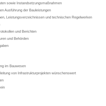
auten sowie Instandsetzungsmaßnahmen
hten Ausführung der Bauleistungen
änen, Leistungsverzeichnissen und technischen Regelwerken
n
otokollen und Berichten
euren und Behörden
gaben
dung im Bauwesen
eitung von Infrastrukturprojekten wünschenswert
ken
ein