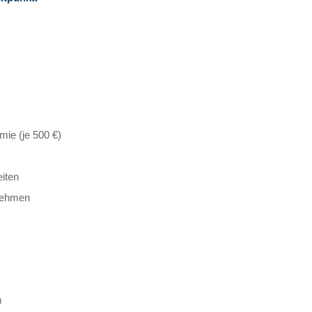
ie (je 500 €)
eiten
rnehmen
n